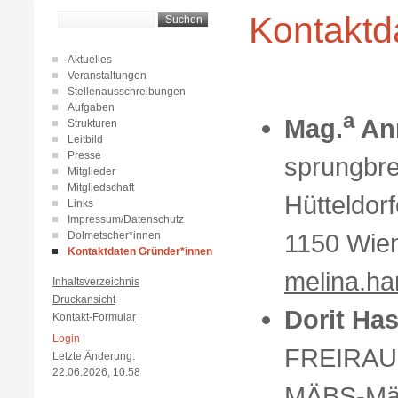
Kontaktd
Aktuelles
Veranstaltungen
Stellenausschreibungen
Aufgaben
a
Mag.
Ann
Strukturen
Leitbild
Presse
sprungbre
Mitglieder
Mitgliedschaft
Hütteldor
Links
Impressum/Datenschutz
1150 Wien
Dolmetscher*innen
Kontaktdaten Gründer*innen
melina.ha
Inhaltsverzeichnis
Druckansicht
Dorit Ha
Kontakt-Formular
Login
FREIRAUM
Letzte Änderung:
22.06.2026, 10:58
MÄBS-Män